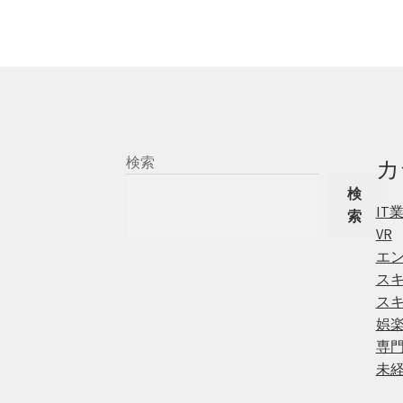
検索
カ
検
IT
索
VR
エ
ス
ス
娯
専
未