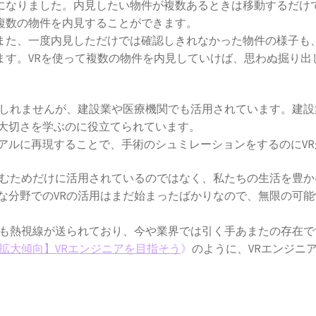
になりました。内見したい物件が複数あるときは移動するだけで
複数の物件を内見することができます。
また、一度内見しただけでは確認しきれなかった物件の様子も、
ます。VRを使って複数の物件を内見していけば、思わぬ掘り出
もしれませんが、建設業や医療機関でも活用されています。建
大切さを学ぶのに役立てられています。
アルに再現することで、手術のシュミレーションをするのにV
しむためだけに活用されているのではなく、私たちの生活を豊
な分野でのVRの活用はまだ始まったばかりなので、無限の可能
にも熱視線が送られており、今や業界では引く手あまたの存在で
は拡大傾向】VRエンジニアを目指そう
》
のように、VRエンジニ