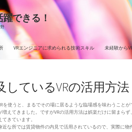
活躍できる！
分野
所
VRエンジニアに求められる技術スキル
未経験からV
Rエンジニアに求められる技術スキル
未経験からVRエンジニア
及しているVRの活用方法
VRを使うと、まるでその場に居るような臨場感を味わうことが
が増えてきました。ですがVRの活用方法は娯楽だけに留まらず
えてきています。
身近な所では賃貸物件の内見で活用されているので、実際に物