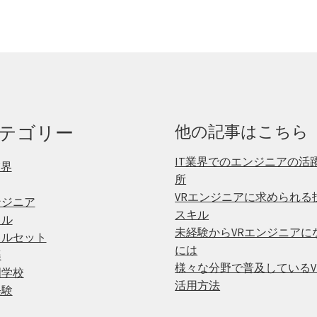
テゴリー
他の記事はこちら
IT業界でのエンジニアの活
業界
所
VRエンジニアに求められる
ンジニア
スキル
キル
未経験からVRエンジニアに
キルセット
には
楽
様々な分野で普及しているV
門学校
活用方法
経験