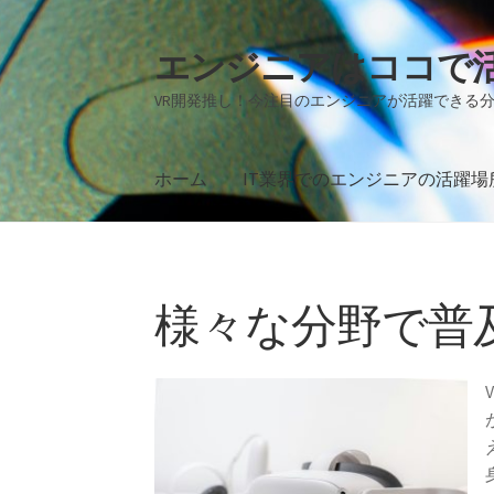
エンジニアはココで
ナ
コ
ビ
ン
VR開発推し！今注目のエンジニアが活躍できる
ゲ
テ
ー
ン
シ
ツ
ホーム
IT業界でのエンジニアの活躍場
ョ
へ
ン
ス
ホーム
IT業界でのエンジニアの活躍場所
V
へ
キ
ス
ッ
キ
プ
様々な分野で普
ッ
プ