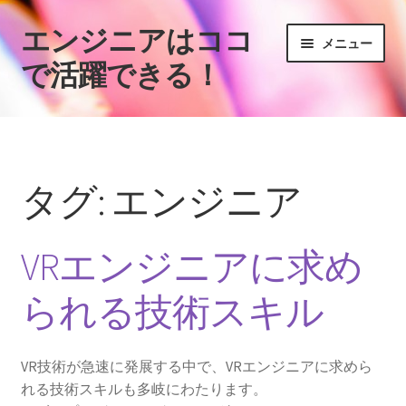
エンジニアはココ
ナ
コ
メニュー
ビ
ン
で活躍できる！
ゲ
テ
ー
ン
ホーム
シ
ツ
ョ
へ
IT業界でのエンジニアの活躍場所
ン
ス
タグ:
エンジニア
へ
キ
VRエンジニアに求められる技術スキル
ス
ッ
キ
プ
VRエンジニアに求め
ッ
未経験からVRエンジニアになるには
プ
られる技術スキル
VR技術が急速に発展する中で、VRエンジニアに求めら
れる技術スキルも多岐にわたります。